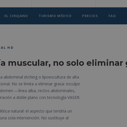
·
·
·
EL CIRUJANO
TURISMO MÉDICO
PRECIOS
FAQ
NAL HD
ía muscular, no solo eliminar
 abdominal etching o lipoescultura de alta
cional. No se limita a eliminar grasa: esculpe
bdomen —línea alba, rectos abdominales,
ración a doble plano con tecnología VASER.
ética natural: el aspecto que tendría un
na sola intervención. No sustituye al