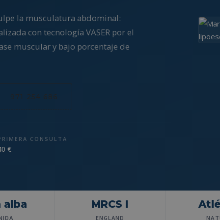
culpe la musculatura abdominal:
Realizada con tecnología VASER por el
base muscular y bajo porcentaje de
971 254 686
PRIMERA CONSULTA
40 €
 alba
MRCS I
Atl
NIDA
ENGLAND
NAT