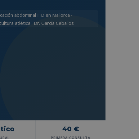
ético
40 €
URAL
PRIMERA CONSULTA