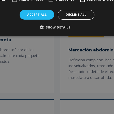
ón y zonas tratadas
ACCEPT ALL
DECLINE ALL
SHOW DETAILS
MÁS DEMANDADA
creta
 borde inferior de los
Marcación abdomin
vidualmente cada paquete
Definición completa: línea
nado».
individualizados, transición
Resultado «atleta de élite
musculatura desarrollada.