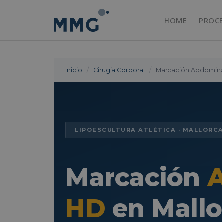
HOME
PROC
Inicio
/
Cirugía Corporal
/
Marcación Abdominal
LIPOESCULTURA ATLÉTICA · MALLORC
Marcación
HD
en Mallo