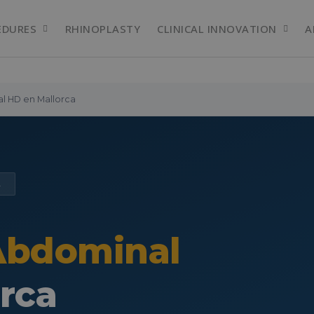
EDURES
RHINOPLASTY
CLINICAL INNOVATION
A
 HD en Mallorca
A
Abdominal
rca