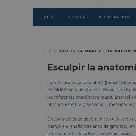
·
·
·
QUÉ ES
TÉCNICAS
RECUPERACIÓN
01 — QUÉ ES LA MARCACIÓN ABDOMI
Esculpir la anatom
La marcación abdominal HD (también llamada
definición) va más allá de la liposucción tradi
los referentes anatómicos musculares del a
oblicuos externos y serratos— mediante aspi
El resultado es un abdomen con definición atl
cuerpo entrenado tras años de gimnasio, en u
entrenamiento, lo potencia y lo hace visible.