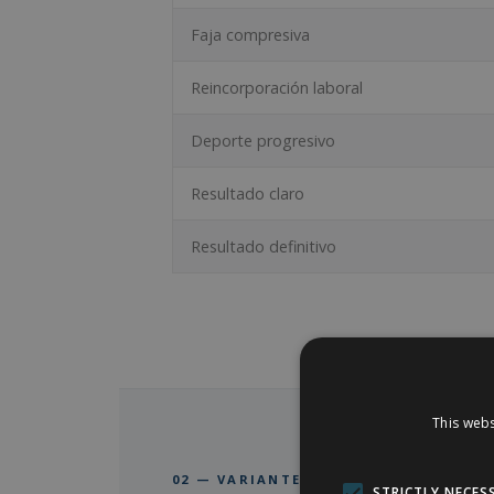
Faja compresiva
Reincorporación laboral
Deporte progresivo
Resultado claro
Resultado definitivo
This webs
02 — VARIANTES DE LA MARCACIÓN H
STRICTLY NECES