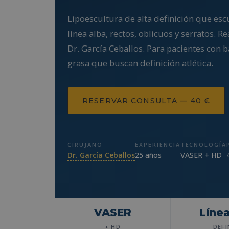
Lipoescultura de alta definición que es
línea alba, rectos, oblicuos y serratos. 
Dr. García Ceballos. Para pacientes con 
grasa que buscan definición atlética.
RESERVAR CONSULTA — 40 €
CIRUJANO
EXPERIENCIA
TECNOLOGÍA
Dr. García Ceballos
25 años
VASER + HD
VASER
Línea
+ HD
DEFI