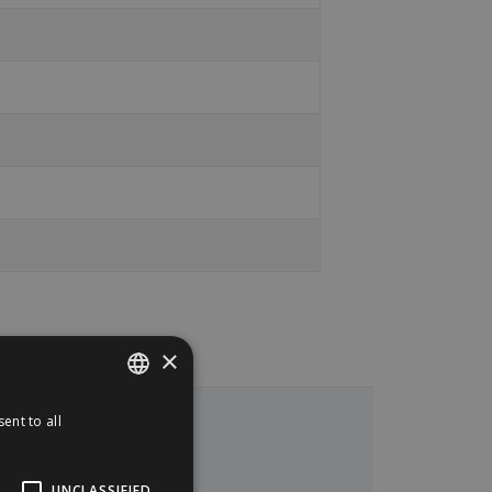
×
ent to all
SPANISH
ENGLISH
UNCLASSIFIED