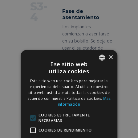
S3-
Fase de
4
asentamiento
Los implantes
comienzan a asentarse
en su bolsillo. Se deja de
usar el sujetador de
×
compresión. Sin ejercicio
de la parte superior del
Ese sitio web
cuerpo.
utiliza cookies
SPANISH
Este sitio web usa cookies para mejorar la
ENGLISH
experiencia del usuario. Al utilizar nuestro
sitio web, usted acepta todas las cookies de
S6-
acuerdo con nuestra Política de cookies.
Más
Reanudación del
8
información
deporte
COOKIES ESTRICTAMENTE
Vuelta progresiva a la
NECESARIAS
actividad física, incluido
COOKIES DE RENDIMIENTO
el trabajo de la parte