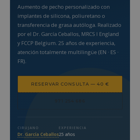
Aumento de pecho personalizado con
implantes de silicona, poliuretano o
transferencia de grasa autóloga. Realizado
por el Dr. García Ceballos, MRCS I England
y FCCP Belgium. 25 años de experiencia,
atención totalmente multilingüe (EN · ES ·
FR).
RESERVAR CONSULTA — 40 €
971 254 686
CIRUJANO
EXPERIENCIA
Dr. García Ceballos
25 años