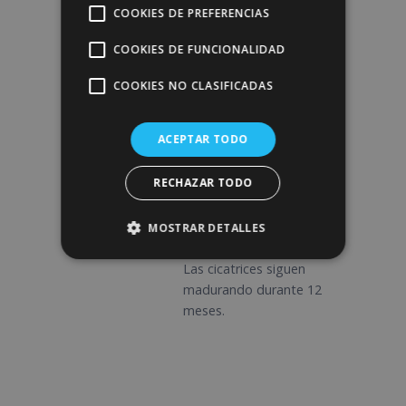
superior del cuerpo. Se
COOKIES DE PREFERENCIAS
estabilizan la posición
final y el movimiento
COOKIES DE FUNCIONALIDAD
natural.
COOKIES NO CLASIFICADAS
M3-
ACEPTAR TODO
Resultado final
6
RECHAZAR TODO
Los implantes alcanzan
su posición definitiva y
los tejidos blandos se
MOSTRAR DETALLES
adaptan por completo.
Las cicatrices siguen
madurando durante 12
meses.