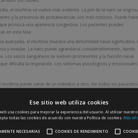
cambios son sutiles.
dia, el rinofima se vuelve más evidente. La piel de la nariz se engros
iento y la presencia de protuberancias son más notorios. Puede habe
o que provoca una apariencia congestiva. Los pacientes pueden
cas en esta fase.
pa avanzada, el rinofima muestra una deformidad nasal significativa. 
osa y nodular. La nariz puede agrandarse considerablemente, dando
te. Los vasos sanguíneos se vuelven prominentes y la función nasal
e dificulta la respiración. Los síntomas psicológicos y emocionales
.
rinofima puede variar de un individuo a otro. No todos los pacientes
de progresión puede ser diferente en cada caso. Además, la detección
ciales para prevenir la evolución a estadios más avanzados.
Ese sitio web utiliza cookies
 web usa cookies para mejorar la experiencia del usuario. Al utilizar nuestro
epta todas las cookies de acuerdo con nuestra Política de cookies.
Más inf
jorar la apariencia y la función de la nariz. Las opciones de
AMENTE NECESARIAS
COOKIES DE RENDIMIENTO
COOKIE