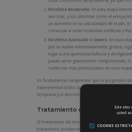
estar conscientes del problema, ya que los 
Rinofima Moderado:
En esta etapa interme
aún más, y los síntomas como el enrojecim
un aumento en la vascularidad de la piel, l
comenzar a sentir molestias estéticas y físi
Rinofima Avanzado o Severo:
En esta eta
piel se vuelve extremadamente gruesa, rug
lugar a una apariencia bulbosa y desfiguran
puede verse gravemente comprometida, lo qu
suelen ser más pronunciados en esta etapa
Es fundamental comprender que la progresión del 
experimentan todos los estadios, y la velocidad 
temprana y la atención médica adecuada son esen
Este sitio
Tratamiento del Rinofima:
usted ac
El tratamiento del rinofima es fundamental para me
COOKIES ESTRICT
tratamiento pueden incluir: