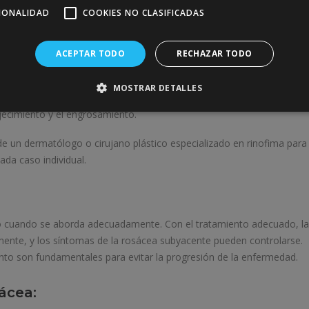
CIONALIDAD
COOKIES NO CLASIFICADAS
ar medicamentos tópicos o orales, como antibióticos y medicamentos
mas de la rosácea subyacente.
ACEPTAR TODO
RECHAZAR TODO
zados, se puede realizar una cirugía para eliminar el exceso de tejid
icas de cirugía láser o procedimientos de escisión.
MOSTRAR DETALLES
láser
pueden ayudar a mejorar la apariencia de la piel en casos leves 
jecimiento y el engrosamiento.
 de un dermatólogo o cirujano plástico especializado en rinofima para
ada caso individual.
no cuando se aborda adecuadamente. Con el tratamiento adecuado, la
amente, y los síntomas de la rosácea subyacente pueden controlarse.
nto son fundamentales para evitar la progresión de la enfermedad.
ácea: