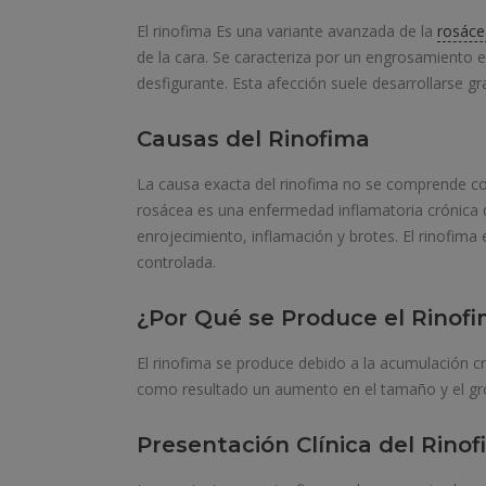
El rinofima Es una variante avanzada de la
rosáce
de la cara. Se caracteriza por un engrosamiento ex
desfigurante. Esta afección suele desarrollarse g
Causas del Rinofima
La causa exacta del rinofima no se comprende co
rosácea es una enfermedad inflamatoria crónica de
enrojecimiento, inflamación y brotes. El rinofima
controlada.
¿Por Qué se Produce el Rinofi
El rinofima se produce debido a la acumulación c
como resultado un aumento en el tamaño y el gros
Presentación Clínica del Rinof