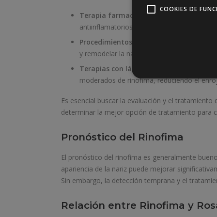
COOKIES DE FUN
Terapia farmacológica:
Se pueden utiliz
antiinflamatorios, para controlar los sínto
Procedimientos quirúrgicos:
En casos avan
y remodelar la nariz. Esto puede incluir técn
Terapias con láser:
Los tratamientos con
moderados de rinofima, reduciendo el enro
Es esencial buscar la evaluación y el tratamiento
determinar la mejor opción de tratamiento para c
Pronóstico del Rinofima
El pronóstico del rinofima es generalmente bue
apariencia de la nariz puede mejorar significativ
Sin embargo, la detección temprana y el tratamie
Relación entre Rinofima y Ros