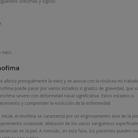
iguientes síntomas y signos:
z.
 nariz.
inofima
e afecta principalmente la nariz y se asocia con la rosácea no tratad
 rinofima puede pasar por varios estadios o grados de gravedad, que v
inofima severo con deformidad nasal significativa. Estos estadios o
tratamiento y comprender la evolución de la enfermedad.
inicial, el rinofima se caracteriza por un engrosamiento leve de la pie
ojecimiento ocasional, dilatación de los vasos sanguíneos superficial
erancias en la piel. A menudo, en esta fase, los pacientes pueden no