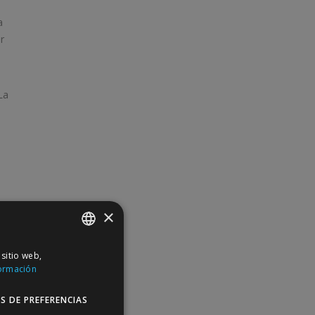
a
r
La
×
 sitio web,
SPANISH
ormación
ENGLISH
S DE PREFERENCIAS