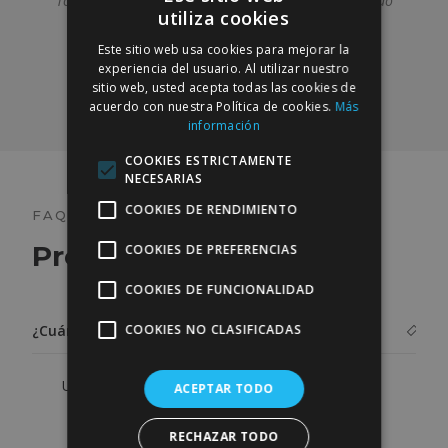
Todo un profesional, yo no lo cambio y lo recomiendo
utiliza cookies
100×100
SPANISH
Este sitio web usa cookies para mejorar la
ENGLISH
— Rosa C. —
experiencia del usuario. Al utilizar nuestro
sitio web, usted acepta todas las cookies de
acuerdo con nuestra Política de cookies.
Más
información
COOKIES ESTRICTAMENTE
NECESARIAS
COOKIES DE RENDIMIENTO
FAQ
Preguntas frecuentes
COOKIES DE PREFERENCIAS
COOKIES DE FUNCIONALIDAD
COOKIES NO CLASIFICADAS
¿Cuántas sesiones son necesarias?
Una sesión anual.
ACEPTAR TODO
RECHAZAR TODO