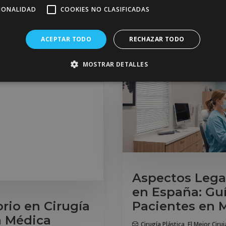
2 de agosto de 2026
a
,
CIONALIDAD
COOKIES NO CLASIFICADAS
irugía Plástica
by Mallorca Medical Group
ACEPTAR TODO
RECHAZAR TODO
MOSTRAR DETALLES
Aspectos Legal
en España: Gu
rio en Cirugía
Pacientes en M
a Médica
Cirugía Plástica
,
El Mejor Ciru