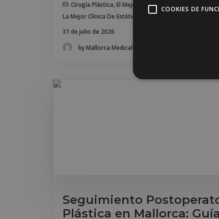
Cirugía Plástica
,
El Mejor Cirujano Plástico En Mallorc
COOKIES DE FUN
La Mejor Clínica De Estética De Mallorca
,
Mejor Blog De C
31 de julio de 2026
by Mallorca Medical Group
Seguimiento Postoperato
Plástica en Mallorca: Guí