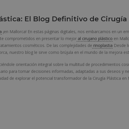
stica: El Blog Definitivo de Cirugía
a
¡en Mallorca! En estas páginas digitales, nos embarcamos en un emo
ente comprometidos en presentar lo mejor
al cirujano plástico
en Mallo
tratamientos cosméticos. De las complejidades de
rinoplastia
Desde lo
lorca, nuestro blog le sirve como brújula en el mundo de la mejora est
ciéndole orientación integral sobre la multitud de procedimientos cos
ario para tomar decisiones informadas, adaptadas a sus deseos y ne
dad de explorar el potencial transformador de la Cirugía Plástica en 