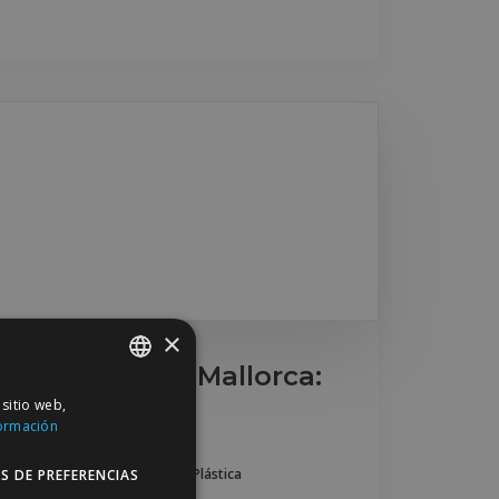
×
ía Plástica en Mallorca:
 2026
 sitio web,
SPANISH
ormación
ENGLISH
jano Plástico En Mallorca
,
Mallorca
,
Mejor Blog De Cirugía Plástica
S DE PREFERENCIAS