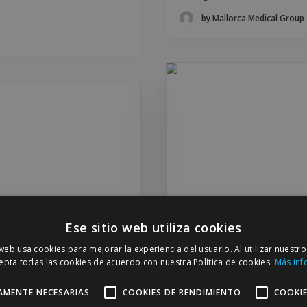
by Mallorca Medical Group
Ese sitio web utiliza cookies
Costo de Cirug
n Mallorca: Qué
Guía Completa
 web usa cookies para mejorar la experiencia del usuario. Al utilizar nuestro
epta todas las cookies de acuerdo con nuestra Política de cookies.
Más inf
ué Esperar del
Cirugía Plástica
,
El Mejor Ciru
La Mejor Clínica De Estética De 
AMENTE NECESARIAS
COOKIES DE RENDIMIENTO
COOKIE