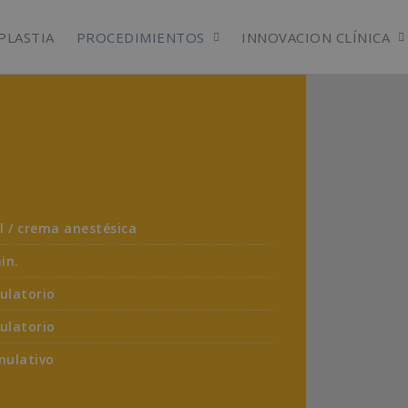
PLASTIA
PROCEDIMIENTOS
INNOVACION CLÍNICA
l / crema anestésica
in.
ulatorio
ulatorio
ulativo