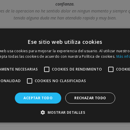
confianza.
es de la operacion no he sentido dolor en ningun momento y siempre 
tenido alguna duda me han atendido rapido y muy bien.
— Toni D. —
Ese sitio web utiliza cookies
 web usa cookies para mejorar la experiencia del usuario. Al utilizar nuestro
epta todas las cookies de acuerdo con nuestra Política de cookies.
Más inf
AMENTE NECESARIAS
COOKIES DE RENDIMIENTO
COOKIE
CIONALIDAD
COOKIES NO CLASIFICADAS
ntes
ACEPTAR TODO
RECHAZAR TODO
MOSTRAR DETALLES
atamientos para la curación de heridas?