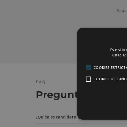
a todo su equipo,
onfianza y seguridad que me dio.
Despu
Sois los mejores.
— Amalia R. —
Este sitio
usted ac
COOKIES ESTRICT
COOKIES DE FUN
FAQ
Preguntas frecue
¿Quién es candidato para la realización de tr