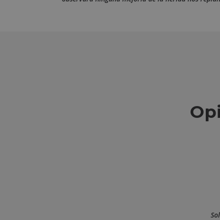
Opi
fin decidirme dar las gracias al Dr. Garcia Ceballos y
Sol