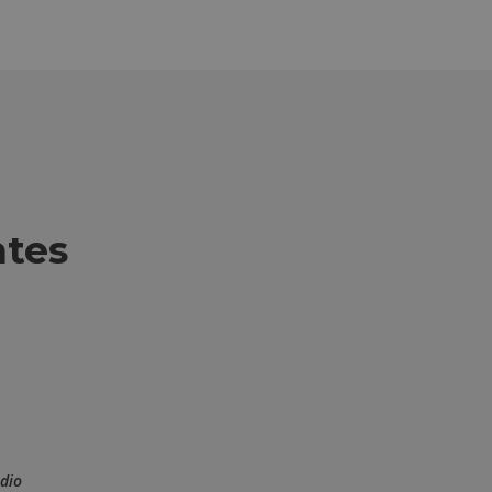
ntes
 dio
La mejor experiencia de mi vida!! Lo recomiendo a