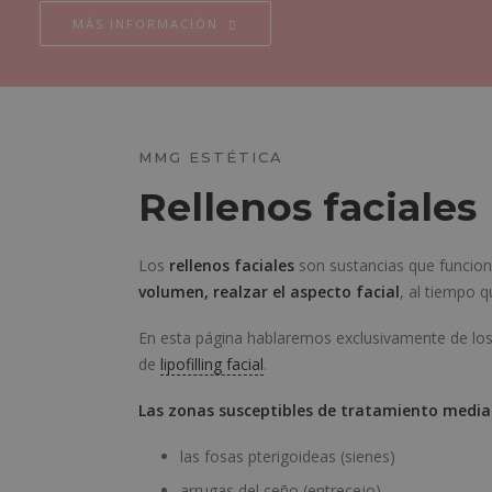
MÁS INFORMACIÓN
MMG ESTÉTICA
Rellenos faciales
Los
rellenos faciales
son sustancias que funciona
volumen, realzar el aspecto facial
, al tiempo 
En esta página hablaremos exclusivamente de los 
de
lipofilling facial
.
Las zonas susceptibles de tratamiento mediante
las fosas pterigoideas (sienes)
arrugas del ceño (entrecejo)