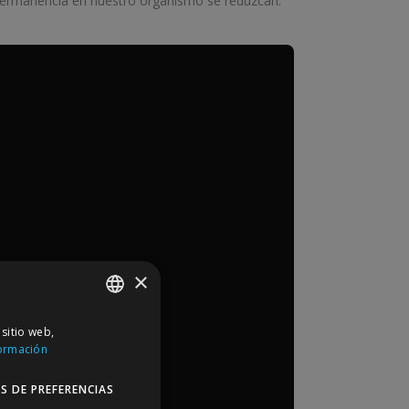
 permanencia en nuestro organismo se reduzcan.
×
 sitio web,
SPANISH
ormación
ENGLISH
S DE PREFERENCIAS