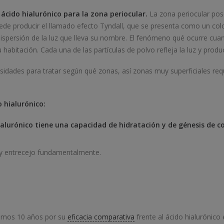
ácido hialurónico para la zona periocular.
La zona periocular pos
ede producir el llamado efecto Tyndall, que se presenta como un col
dispersión de la luz que lleva su nombre. El fenómeno qué ocurre cuan
 habitación. Cada una de las partículas de polvo refleja la luz y pro
ensidades para tratar según qué zonas, así zonas muy superficiales r
 hialurónico:
hialurónico tiene una capacidad de hidratación y de génesis de
s y entrecejo fundamentalmente.
ltimos 10 años por su
eficacia comparativa
frente al ácido hialurónic