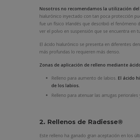
Nosotros no recomendamos la utilización del 
hialurónico inyectado con tan poca protección pu
fue un físico Irlandés que describió el fenómeno 
ver el polvo en suspensión que se encuentra en tu
El ácido hialurónico se presenta en diferentes d
más profundas lo requieren más denso.
Zonas de aplicación de relleno mediante ácido
Relleno para aumento de labios.
El ácido 
de los labios.
Relleno para atenuar las arrugas periorale
2. Rellenos de Radiesse®️
Este relleno ha ganado gran aceptación en los ú