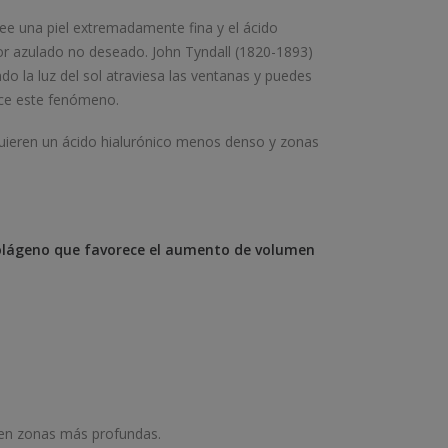
ee una piel extremadamente fina y el ácido
or azulado no deseado. John Tyndall (1820-1893)
do la luz del sol atraviesa las ventanas y puedes
duce este fenómeno.
equieren un ácido hialurónico menos denso y zonas
 colágeno que favorece el aumento de volumen
o en zonas más profundas.