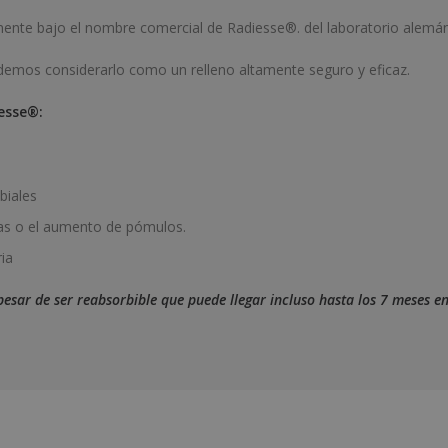
lmente bajo el nombre comercial de Radiesse®️. del laboratorio alem
odemos considerarlo como un relleno altamente seguro y eficaz.
esse®️:
biales
las o el aumento de pómulos.
ria
pesar de ser reabsorbible que puede llegar incluso hasta los 7 meses e