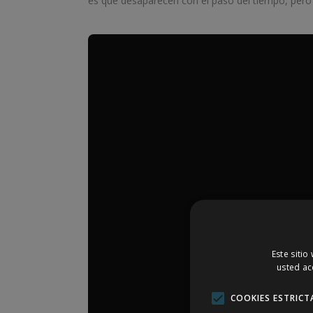
es que desaparecen con el paso del tiempo, pero
Este sitio
usted ac
COOKIES ESTRICT