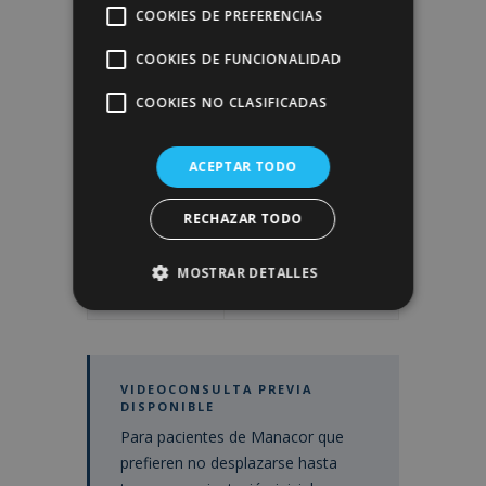
COOKIES DE PREFERENCIAS
Hospitales
Quirónsalud
asociados
Palmaplanas y
COOKIES DE FUNCIONALIDAD
Quirónsalud Son
COOKIES NO CLASIFICADAS
Verí (Palma)
Coordinación
Si lo prefieres, te
ACEPTAR TODO
logística
indicamos
opciones de
RECHAZAR TODO
transporte y
alojamiento
próximo el día de
MOSTRAR DETALLES
la cirugía
VIDEOCONSULTA PREVIA
DISPONIBLE
Para pacientes de Manacor que
prefieren no desplazarse hasta