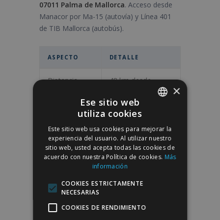
07011 Palma de Mallorca
. Acceso desde
Manacor por Ma-15 (autovía) y Línea 401
de TIB Mallorca (autobús).
ASPECTO
DETALLE
Distancia
48 km desde
×
Manacor
Ese sitio web
utiliza cookies
Tiempo en
50 minutos
SPANISH
coche
aproximados
Este sitio web usa cookies para mejorar la
ENGLISH
experiencia del usuario. Al utilizar nuestro
Vías de
Ma-15 (autovía) y
sitio web, usted acepta todas las cookies de
acuerdo con nuestra Política de cookies.
Más
acceso
Línea 401 de TIB
información
Mallorca (autobús)
COOKIES ESTRICTAMENTE
Aparcamiento
Zonas habilitadas
NECESARIAS
en el entorno de la
COOKIES DE RENDIMIENTO
clínica