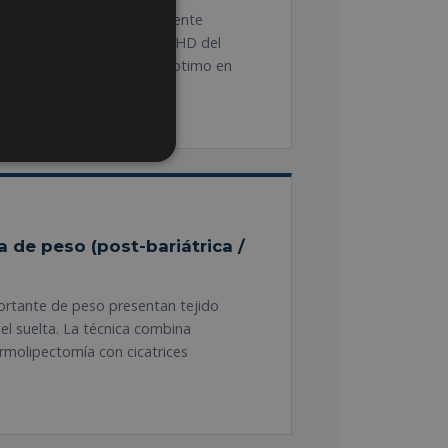
al: extracción del componente
areolar oculta + liposucción HD del
ción pectoral. Resultado óptimo en
a de peso (post-bariátrica /
rtante de peso presentan tejido
el suelta. La técnica combina
rmolipectomía con cicatrices