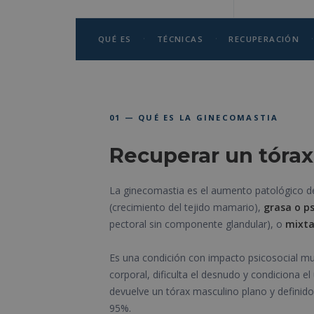
·
·
·
QUÉ ES
TÉCNICAS
RECUPERACIÓN
01 — QUÉ ES LA GINECOMASTIA
Recuperar un tórax
La ginecomastia es el aumento patológico 
(crecimiento del tejido mamario),
grasa o p
pectoral sin componente glandular), o
mixt
Es una condición con impacto psicosocial mu
corporal, dificulta el desnudo y condiciona el
devuelve un tórax masculino plano y definido,
95%.