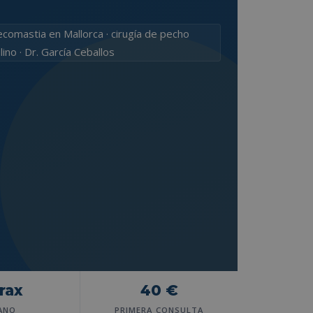
rax
40 €
ANO
PRIMERA CONSULTA