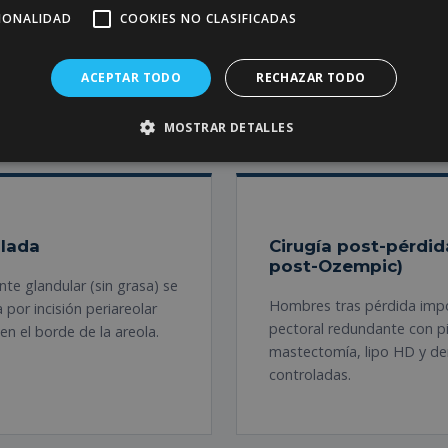
ón rápida, sin cicatrices
La combinación más habitu
CIONALIDAD
COOKIES NO CLASIFICADAS
finición pectoral atlética
glandular por incisión peri
componente graso y defini
ACEPTAR TODO
RECHAZAR TODO
ginecomastia mixta.
MOSTRAR DETALLES
slada
Cirugía post-pérdid
post-Ozempic)
e glandular (sin grasa) se
Hombres tras pérdida impo
por incisión periareolar
pectoral redundante con pi
en el borde de la areola.
mastectomía, lipo HD y de
controladas.