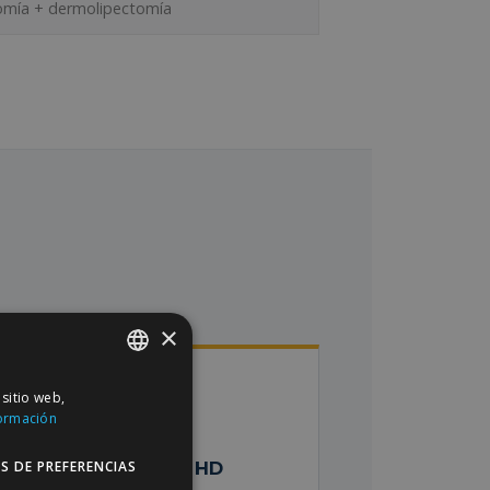
mía + dermolipectomía
×
 sitio web,
SPANISH
ormación
ENGLISH
ánea + liposucción HD
S DE PREFERENCIAS