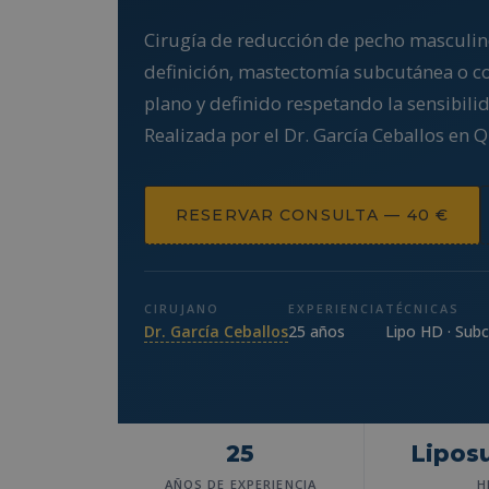
Cirugía de reducción de pecho masculin
definición, mastectomía subcutánea o 
plano y definido respetando la sensibili
Realizada por el Dr. García Ceballos en
RESERVAR CONSULTA — 40 €
CIRUJANO
EXPERIENCIA
TÉCNICAS
Dr. García Ceballos
25 años
Lipo HD · Sub
25
Lipos
AÑOS DE EXPERIENCIA
H