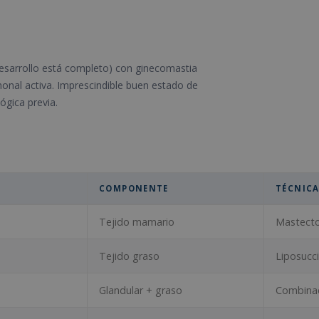
esarrollo está completo) con ginecomastia
nal activa. Imprescindible buen estado de
ógica previa.
COMPONENTE
TÉCNICA
Tejido mamario
Mastect
Tejido graso
Liposucc
Glandular + graso
Combinac