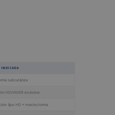
 INDICADA
omía subcutánea
ión HD/VASER exclusiva
ión: lipo HD + mastectomía