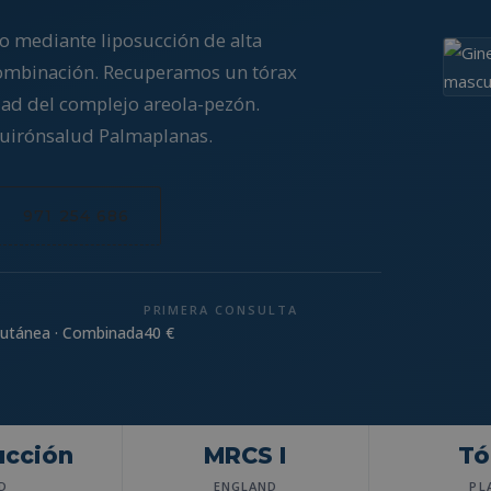
o mediante liposucción de alta
combinación. Recuperamos un tórax
dad del complejo areola-pezón.
 Quirónsalud Palmaplanas.
971 254 686
PRIMERA CONSULTA
cutánea · Combinada
40 €
ucción
MRCS I
Tó
D
ENGLAND
PL