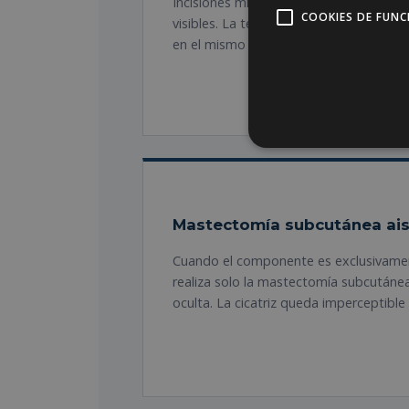
Incisiones mínimas (3-5 mm), recuperaci
COOKIES DE FUN
visibles. La tecnología VASER permite de
en el mismo acto.
Mastectomía subcutánea ai
Cuando el componente es exclusivament
realiza solo la mastectomía subcutánea 
oculta. La cicatriz queda imperceptible 