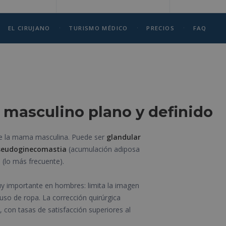
·
·
·
EL CIRUJANO
TURISMO MÉDICO
PRECIOS
FAQ
 masculino plano y definido
de la mama masculina. Puede ser
glandular
seudoginecomastia
(acumulación adiposa
a
(lo más frecuente).
y importante en hombres: limita la imagen
 uso de ropa. La corrección quirúrgica
 con tasas de satisfacción superiores al