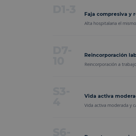
D1-3
Faja compresiva y 
Alta hospitalaria el mismo
D7-
Reincorporación lab
10
Reincorporación a trabajo
S3-
Vida activa moder
4
Vida activa moderada y cam
S6-