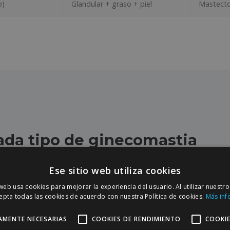
o)
Glandular + graso + piel
Mastecto
ada tipo de ginecomastia
Ese sitio web utiliza cookies
 web usa cookies para mejorar la experiencia del usuario. Al utilizar nuestro
MÁS FRECUENTE
epta todas las cookies de acuerdo con nuestra Política de cookies.
Más inf
siva
e graso predominante).
Mastectomía subcut
AMENTE NECESARIAS
COOKIES DE RENDIMIENTO
COOKIE