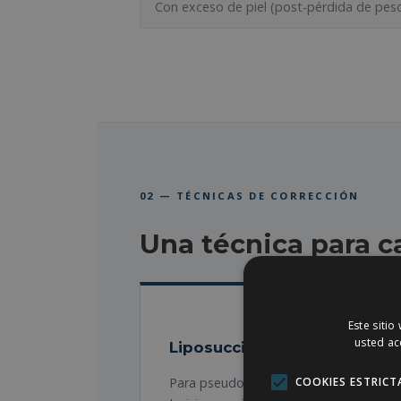
Con exceso de piel (post-pérdida de pes
02 — TÉCNICAS DE CORRECCIÓN
Una técnica para c
Este sitio
usted ac
Liposucción HD/VASER exclu
Para pseudoginecomastia (component
COOKIES ESTRICT