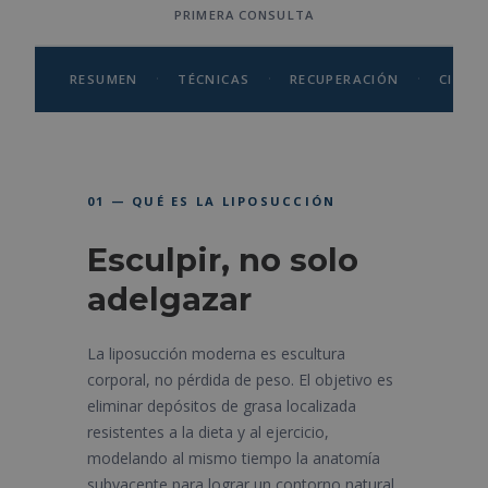
PRIMERA CONSULTA
·
·
·
RESUMEN
TÉCNICAS
RECUPERACIÓN
CIRUJ
01 — QUÉ ES LA LIPOSUCCIÓN
Esculpir, no solo
adelgazar
La liposucción moderna es escultura
corporal, no pérdida de peso. El objetivo es
eliminar depósitos de grasa localizada
resistentes a la dieta y al ejercicio,
modelando al mismo tiempo la anatomía
subyacente para lograr un contorno natural