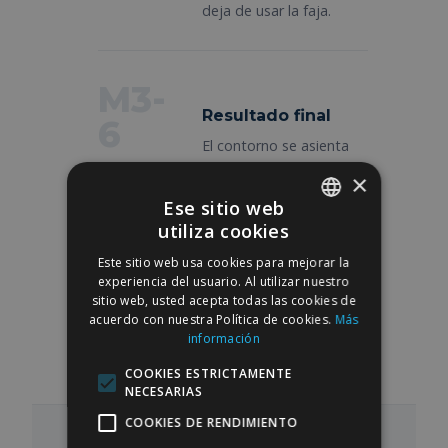
deja de usar la faja.
M3-
Resultado final
6
El contorno se asienta
por completo. La
×
definición se hace
Ese sitio web
evidente, especialmente
utiliza cookies
en los casos de
SPANISH
liposcultura HD.
Este sitio web usa cookies para mejorar la
ENGLISH
experiencia del usuario. Al utilizar nuestro
sitio web, usted acepta todas las cookies de
acuerdo con nuestra Política de cookies.
Más
información
COOKIES ESTRICTAMENTE
NECESARIAS
COOKIES DE RENDIMIENTO