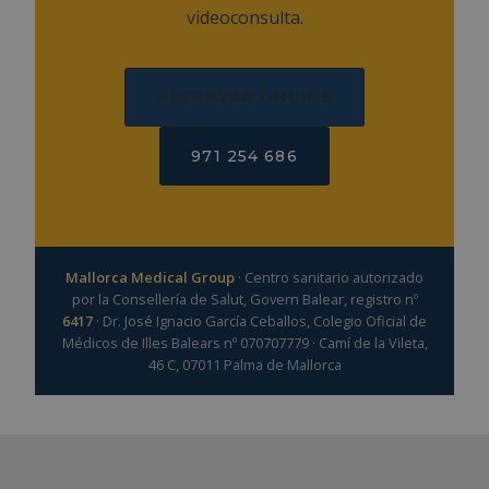
videoconsulta.
RESERVAR ONLINE
971 254 686
Mallorca Medical Group
· Centro sanitario autorizado
por la Consellería de Salut, Govern Balear, registro nº
6417
· Dr. José Ignacio García Ceballos, Colegio Oficial de
Médicos de Illes Balears nº 070707779 · Camí de la Vileta,
46 C, 07011 Palma de Mallorca