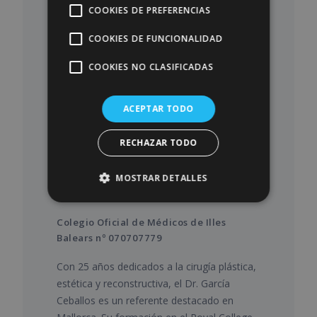
COOKIES DE PREFERENCIAS
04 — EL CIRUJANO
COOKIES DE FUNCIONALIDAD
COOKIES NO CLASIFICADAS
ACEPTAR TODO
RECHAZAR TODO
Dr. José Ignacio García
MOSTRAR DETALLES
Ceballos
Colegio Oficial de Médicos de Illes
Balears nº 070707779
Con 25 años dedicados a la cirugía plástica,
estética y reconstructiva, el Dr. García
Ceballos es un referente destacado en