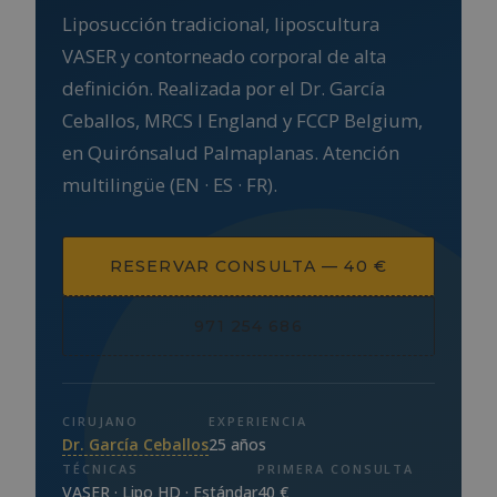
Liposucción tradicional, liposcultura
VASER y contorneado corporal de alta
definición. Realizada por el Dr. García
Ceballos, MRCS I England y FCCP Belgium,
en Quirónsalud Palmaplanas. Atención
multilingüe (EN · ES · FR).
RESERVAR CONSULTA — 40 €
971 254 686
CIRUJANO
EXPERIENCIA
Dr. García Ceballos
25 años
TÉCNICAS
PRIMERA CONSULTA
VASER · Lipo HD · Estándar
40 €