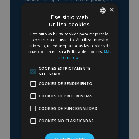
para la recuperación postoperatoria.
×
Ese sitio web
utiliza cookies
SPANISH
Este sitio web usa cookies para mejorar la
ESPAÑOL
ENGLISH
experiencia del usuario. Al utilizar nuestro
sitio web, usted acepta todas las cookies de
Liposucción en Mallorca
acuerdo con nuestra Política de cookies.
Más
información
Atención completa en español:
primera consulta, cirugía,
COOKIES ESTRICTAMENTE
seguimiento postoperatorio e
NECESARIAS
informes. Coordinamos el
COOKIES DE RENDIMIENTO
programa para optimizar su
estancia en la isla.
COOKIES DE PREFERENCIAS
COOKIES DE FUNCIONALIDAD
COOKIES NO CLASIFICADAS
ENGLISH