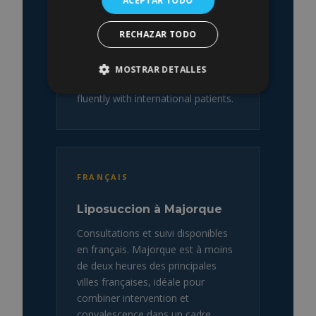
ACEPTAR TODO
Liposuction in Mallorca
Full consultation and follow-up in
RECHAZAR TODO
English. Dr. García Ceballos trained
at the Royal College of Surgeons
MOSTRAR DETALLES
of England and communicates
fluently with international patients.
FRANÇAIS
Liposuccion à Majorque
Consultations et suivi disponibles
en français. Majorque est à moins
de deux heures des principales
villes françaises, idéale pour
combiner intervention et
convalescence dans un cadre