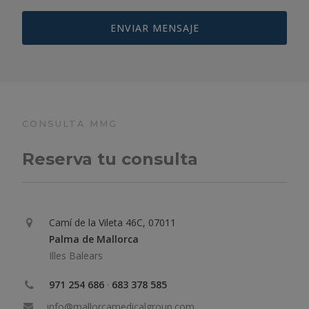
CONSULTA MMG
Reserva tu consulta
Camí de la Vileta 46C, 07011
Palma de Mallorca
Illes Balears
971 254 686
·
683 378 585
info@mallorcamedicalgroup.com