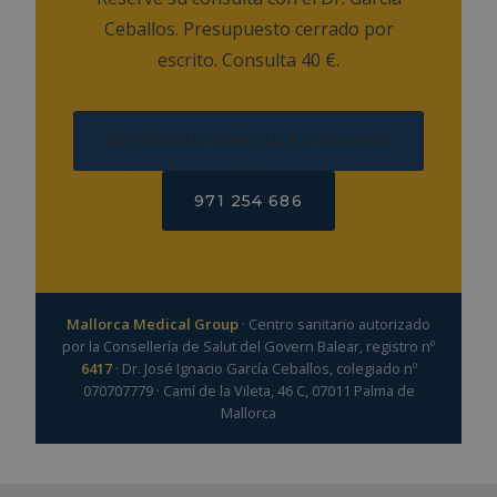
Ceballos. Presupuesto cerrado por
escrito. Consulta 40 €.
RESERVAR CONSULTA ONLINE
971 254 686
Mallorca Medical Group
· Centro sanitario autorizado
por la Consellería de Salut del Govern Balear, registro nº
6417
· Dr. José Ignacio García Ceballos, colegiado nº
070707779 · Camí de la Vileta, 46 C, 07011 Palma de
Mallorca