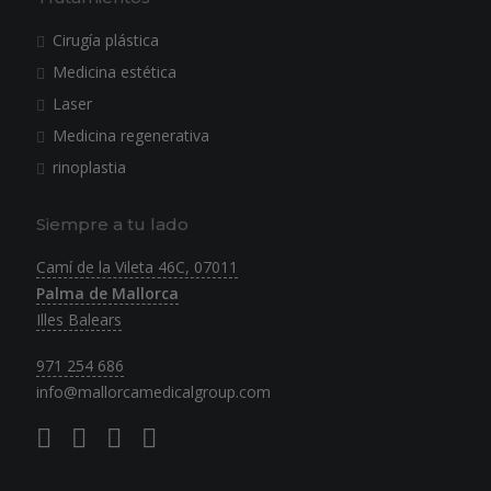
Cirugía plástica
Medicina estética
Laser
Medicina regenerativa
rinoplastia
Siempre a tu lado
Camí de la Vileta 46C, 07011
Palma de Mallorca
Illes Balears
971 254 686
info@mallorcamedicalgroup.com