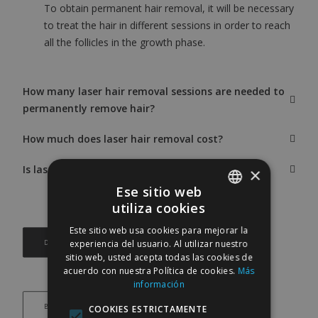
To obtain permanent hair removal, it will be necessary
to treat the hair in different sessions in order to reach
all the follicles in the growth phase.
How many laser hair removal sessions are needed to
permanently remove hair?
How much does laser hair removal cost?
Is laser hair removal painful?
×
Ese sitio web
utiliza cookies
SPANISH
Este sitio web usa cookies para mejorar la
ENGLISH
experiencia del usuario. Al utilizar nuestro
DO YOU HAVE ANY QUESTIONS?
sitio web, usted acepta todas las cookies de
acuerdo con nuestra Política de cookies.
Más
información
BOOK AN APPOINTMENT
COOKIES ESTRICTAMENTE