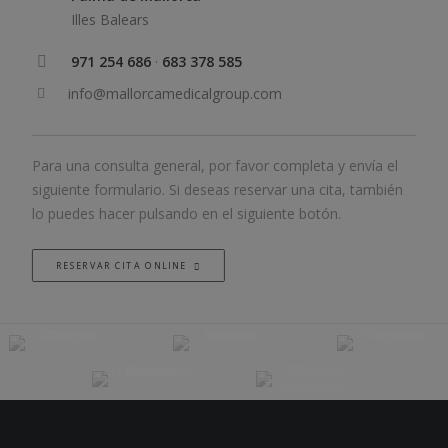
Illes Balears
971 254 686
·
683 378 585
info@mallorcamedicalgroup.com
Para una consulta general, por favor completa y envía el
siguiente formulario. Si deseas reservar una cita, también
lo puedes hacer pulsando en el siguiente botón.
RESERVAR CITA ONLINE