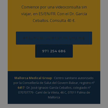
Comience por una videoconsulta sin
viajar, en ES/EN/FR. Con el Dr. García
Ceballos. Consulta 40 €.
RESERVAR CONSULTA ONLINE
971 254 686
Mallorca Medical Group
· Centro sanitario autorizado
por la Consellería de Salut del Govern Balear, registro nº
6417
· Dr. José Ignacio García Ceballos, colegiado nº
070707779 · Camí de la Vileta, 46 C, 07011 Palma de
Mallorca