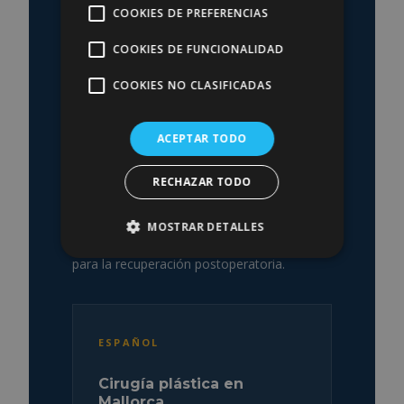
Cirugía plástica en
COOKIES DE PREFERENCIAS
Mallorca para
COOKIES DE FUNCIONALIDAD
pacientes
COOKIES NO CLASIFICADAS
internacionales
ACEPTAR TODO
Mallorca Medical Group recibe pacientes de
toda España, Reino Unido, Francia y otros
RECHAZAR TODO
países europeos. La isla ofrece conexiones
aéreas directas desde las principales
MOSTRAR DETALLES
ciudades europeas y un entorno privilegiado
para la recuperación postoperatoria.
ESPAÑOL
Cirugía plástica en
Mallorca