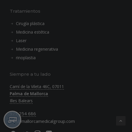
Tratamientos
Cirugía plástica
Medicina estética
Laser
Medicina regenerativa
rinoplastia
Siempre a tu lado
Camí de la Vileta 46C, 07011
Palma de Mallorca
Illes Balears
971 254 686
info@mallorcamedicalgroup.com