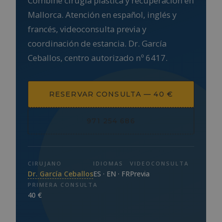
Combine cirugía plástica y recuperación en
Mallorca. Atención en español, inglés y
francés, videoconsulta previa y
coordinación de estancia. Dr. García
Ceballos, centro autorizado nº 6417.
RESERVAR CONSULTA — 40 €
971 254 686
CIRUJANO
IDIOMAS
VIDEOCONSULTA
Dr. García Ceballos
ES · EN · FR
Previa
PRIMERA CONSULTA
40 €