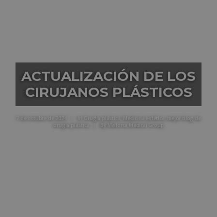
ACTUALIZACIÓN DE LOS
CIRUJANOS PLÁSTICOS
7 de octubre de 2024
|
In
Cirugía plástica
,
Medicina estética
,
mejor blog de
cirugía plástica
|
By
Mallorca Medical Group