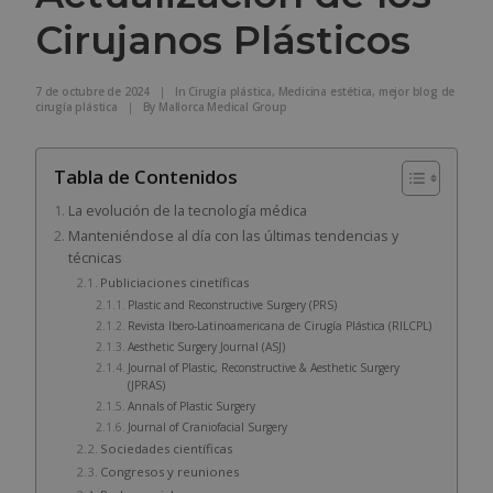
Cirujanos Plásticos
7 de octubre de 2024
|
In
Cirugía plástica
,
Medicina estética
,
mejor blog de
cirugía plástica
|
By
Mallorca Medical Group
Tabla de Contenidos
La evolución de la tecnología médica
Manteniéndose al día con las últimas tendencias y
técnicas
Publiciaciones cinetíficas
Plastic and Reconstructive Surgery (PRS)
Revista Ibero-Latinoamericana de Cirugía Plástica (RILCPL)
Aesthetic Surgery Journal (ASJ)
Journal of Plastic, Reconstructive & Aesthetic Surgery
(JPRAS)
Annals of Plastic Surgery
Journal of Craniofacial Surgery
Sociedades científicas
Congresos y reuniones