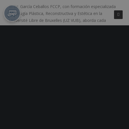
El Dr. García Ceballos FCCP, con formación especializada
en Cirugía Plástica, Reconstructiva y Estética en la
Université Libre de Bruxelles (UZ VUB), aborda cada
procedimiento corporal con una evaluación exhaustiva de
la anatomía, el estado muscular, la calidad de la piel y las
expectativas del paciente. Este enfoque personalizado
permite establecer qué técnica —liposucción convencional,
liposucción de alta definición, abdominoplastia o
procedimientos combinados— ofrece la mejora estética
más coherente con la morfología de cada caso.
Mallorca Medical Group opera en Hospital Quirónsalud
Palmaplanas y Hospital Quirónsalud Son Verí, garantizando
las condiciones de seguridad e infraestructura propias de
un entorno hospitalario de referencia en Palma de
Mallorca.
Conclusión