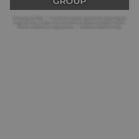
GROUP
23 de mayo de 2026
|
In
Contorno corporal
,
Liposucción
,
mejor blog de
cirugía plástica
,
La mejor clínica de estética de Mallorca
,
El Mejor Cirujano
Plástico en Mallorca
,
Cirugía plástica
|
By
Mallorca Medical Group