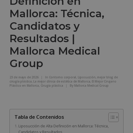
Definición en
Mallorca: Técnica,
Candidatos y
Resultados |
Mallorca Medical
Group
23 de mayo de 2026
|
In
Contorno corporal
,
Liposucción
,
mejor blog de
cirugía plástica
,
La mejor clínica de estética de Mallorca
,
El Mejor Cirujano
Plástico en Mallorca
,
Cirugía plástica
|
By
Mallorca Medical Group
Tabla de Contenidos
Liposucción de Alta Definición en Mallorca: Técnica,
Candidatos y Resultados