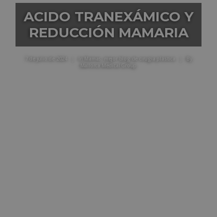
ACIDO TRANEXÁMICO Y
REDUCCIÓN MAMARIA
7 de julio de 2024
|
In
Mamas
,
mejor blog de cirugía plástica
|
By
Mallorca Medical Group