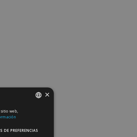
×
 sitio web,
SPANISH
ormación
ENGLISH
S DE PREFERENCIAS