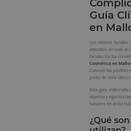
Complic
Guía Cl
en Mall
Los rellenos faciale
utilizados en todo el
faciales los ha conve
Cosmética en Mallo
Conocer las posibles 
punto de vista clínic
Esta guía, elaborada 
objetiva y rigurosa la
basados en ácido hialu
¿Qué son 
utilizan?