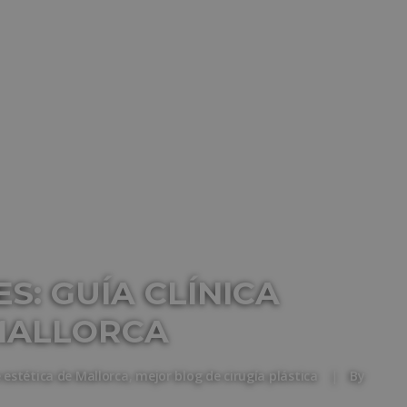
S: GUÍA CLÍNICA
MALLORCA
e estética de Mallorca
,
mejor blog de cirugía plástica
|
By