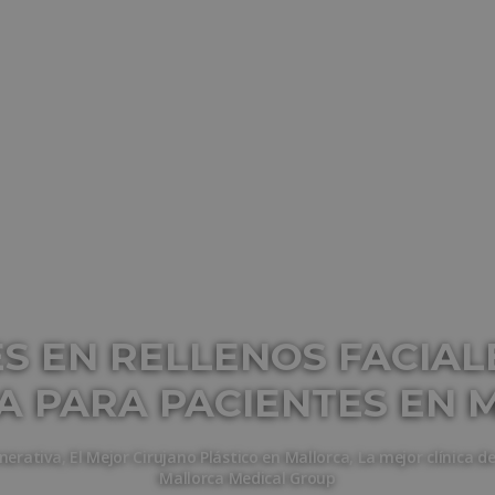
 EN RELLENOS FACIALE
A PARA PACIENTES EN 
nerativa
,
El Mejor Cirujano Plástico en Mallorca
,
La mejor clínica d
Mallorca Medical Group