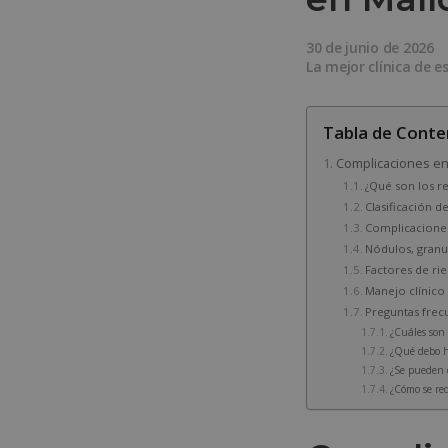
30 de junio de 2026
La mejor clínica de e
Tabla de Conte
Complicaciones en 
¿Qué son los re
Clasificación d
Complicaciones 
Nódulos, granu
Factores de rie
Manejo clínico
Preguntas frec
¿Cuáles son 
¿Qué debo ha
¿Se pueden c
¿Cómo se red