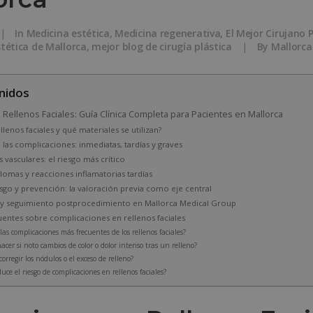
|
In
Medicina estética
,
Medicina regenerativa
,
El Mejor Cirujano 
stética de Mallorca
,
mejor blog de cirugía plástica
|
By
Mallorca
nidos
Rellenos Faciales: Guía Clínica Completa para Pacientes en Mallorca
llenos faciales y qué materiales se utilizan?
e las complicaciones: inmediatas, tardías y graves
vasculares: el riesgo más crítico
lomas y reacciones inflamatorias tardías
sgo y prevención: la valoración previa como eje central
 y seguimiento postprocedimiento en Mallorca Medical Group
uentes sobre complicaciones en rellenos faciales
las complicaciones más frecuentes de los rellenos faciales?
cer si noto cambios de color o dolor intenso tras un relleno?
orregir los nódulos o el exceso de relleno?
uce el riesgo de complicaciones en rellenos faciales?