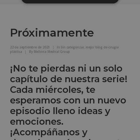
Próximamente
22 de septiembre de 2023
|
In
Sin categorizar
,
mejor blog de cirugía
plástica
|
By
Mallorca Medical Group
¡No te pierdas ni un solo
capítulo de nuestra serie!
Cada miércoles, te
esperamos con un nuevo
episodio lleno ideas y
emociones.
¡Acompáñanos y