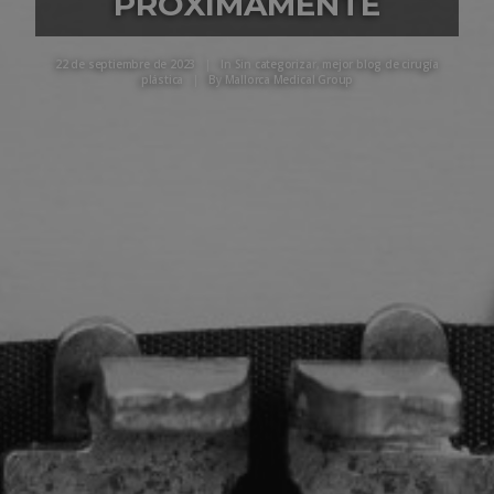
PRÓXIMAMENTE
22 de septiembre de 2023
|
In
Sin categorizar
,
mejor blog de cirugía
plástica
|
By
Mallorca Medical Group