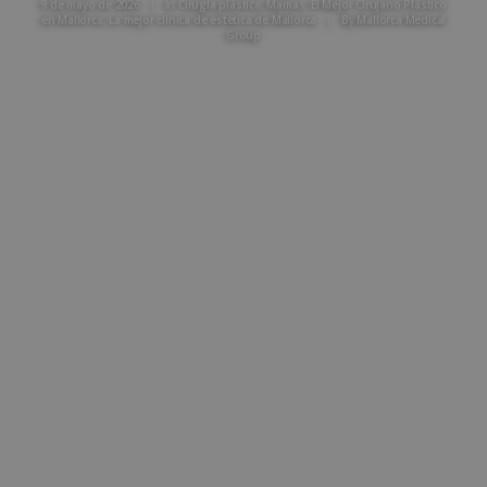
9 de mayo de 2026
|
In
Cirugía plástica
,
Mamas
,
El Mejor Cirujano Plástico
en Mallorca
,
La mejor clínica de estética de Mallorca
|
By
Mallorca Medical
Group