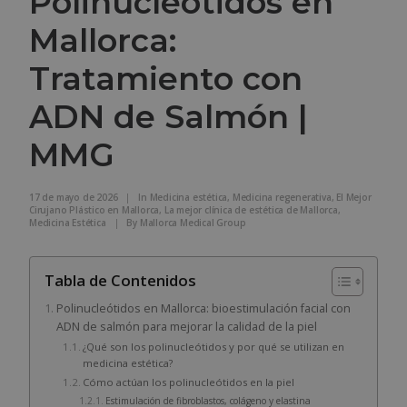
Polinucleótidos en
Mallorca:
Tratamiento con
ADN de Salmón |
MMG
17 de mayo de 2026
|
In
Medicina estética
,
Medicina regenerativa
,
El Mejor
Cirujano Plástico en Mallorca
,
La mejor clínica de estética de Mallorca
,
Medicina Estética
|
By
Mallorca Medical Group
Tabla de Contenidos
Polinucleótidos en Mallorca: bioestimulación facial con
ADN de salmón para mejorar la calidad de la piel
¿Qué son los polinucleótidos y por qué se utilizan en
medicina estética?
Cómo actúan los polinucleótidos en la piel
Estimulación de fibroblastos, colágeno y elastina