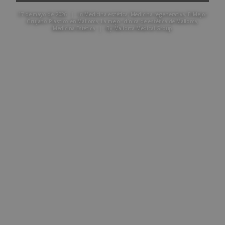
17 de mayo de 2026
|
In
Medicina estética
,
Medicina regenerativa
,
El Mejor
Cirujano Plástico en Mallorca
,
La mejor clínica de estética de Mallorca
,
Medicina Estética
|
By
Mallorca Medical Group